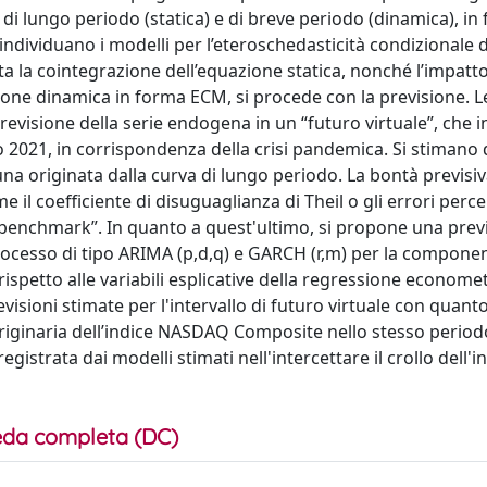
e di lungo periodo (statica) e di breve periodo (dinamica), in
ndividuano i modelli per l’eteroschedasticità condizionale d
ata la cointegrazione dell’equazione statica, nonché l’impatto
ione dinamica in forma ECM, si procede con la previsione. Le
evisione della serie endogena in un “futuro virtuale”, che in
o 2021, in corrispondenza della crisi pandemica. Si stiman
una originata dalla curva di lungo periodo. La bontà previsiv
 il coefficiente di disuguaglianza di Theil o gli errori perce
“benchmark”. In quanto a quest'ultimo, si propone una prev
processo di tipo ARIMA (p,d,q) e GARCH (r,m) per la compone
ispetto alle variabili esplicative della regressione econometr
evisioni stimate per l'intervallo di futuro virtuale con quant
riginaria dell’indice NASDAQ Composite nello stesso periodo
 registrata dai modelli stimati nell'intercettare il crollo dell'i
da completa (DC)