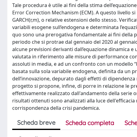
Tale procedura è utile ai fini della stima dell’equazion
Error Correction Mechanism (ECM). A questo livello si i
GARCH(r,m), o relative estensioni dello stesso. Verific
variabili esogene sull’endogena e determinata l’equaz
quo sono una prerogativa fondamentale ai fini della pr
periodo che si protrae dal gennaio del 2020 al gennai
alcune previsioni derivanti dall’equazione dinamica e 
valutata in riferimento alle misure di performance come
assoluti in media, e ad un confronto con un modello 
basata sulla sola variabile endogena, definita da un 
dell’innovazione, depurato dagli effetti di dipendenza r
progetto si propone, infine, di porre in relazione le pr
effettivamente realizzato dall'andamento della serie o
risultati ottenuti sono analizzati alla luce dell'efficacia
corrispondenza della crisi pandemica.
Scheda breve
Scheda completa
Sche