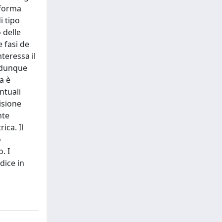
 forma
i tipo
 delle
 fasi de
teressa il
o dunque
a è
ntuali
isione
nte
ica. Il
o
. I
ndice in