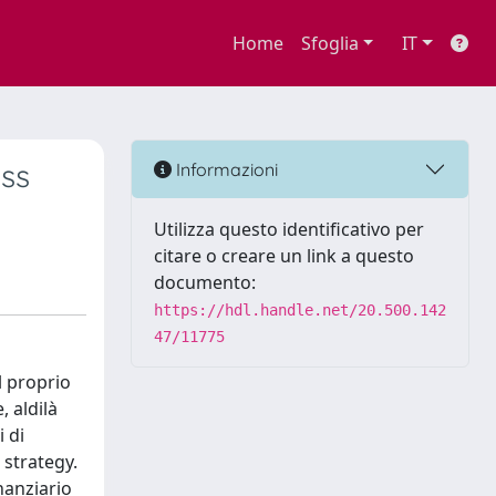
Home
Sfoglia
IT
ess
Informazioni
Utilizza questo identificativo per
citare o creare un link a questo
documento:
https://hdl.handle.net/20.500.142
47/11775
l proprio
, aldilà
i di
 strategy.
nanziario