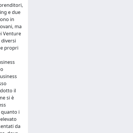
prenditori,
ing e due
tono in
iovani, ma
ei Venture
 diversi
 e propri
usiness
ro
Business
esso
dotto il
me si è
ess
 quanto i
elevato
entati da