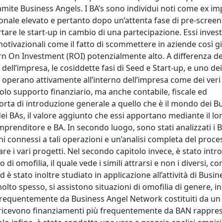
ramite Business Angels. I BA’s sono individui noti come ex im
onale elevato e pertanto dopo un’attenta fase di pre-screen
tare le start-up in cambio di una partecipazione. Essi inves
 motivazionali come il fatto di scommettere in aziende così g
urn On Investment (ROI) potenzialmente alto. A differenza d
 dell’impresa, le cosiddette fasi di Seed e Start-up, e uno dei
operano attivamente all’interno dell’impresa come dei veri
olo supporto finanziario, ma anche contabile, fiscale ed
 sorta di introduzione generale a quello che è il mondo dei B
dei BAs, il valore aggiunto che essi apportano mediante il lo
prenditore e BA. In secondo luogo, sono stati analizzati i 
chi connessi a tali operazioni e un’analisi completa del proc
e i vari progetti. Nel secondo capitolo invece, è stato intro
 di omofilia, il quale vede i simili attrarsi e non i diversi, co
 è stato inoltre studiato in applicazione all’attività di Busin
to spesso, si assistono situazioni di omofilia di genere, in
equentemente da Business Angel Network costituiti da un 
ricevono finanziamenti più frequentemente da BAN rappres