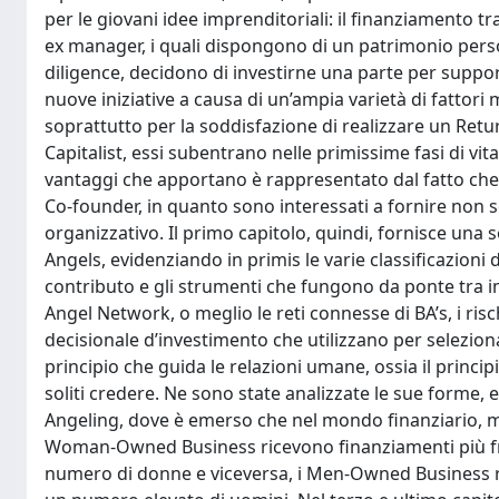
per le giovani idee imprenditoriali: il finanziamento t
ex manager, i quali dispongono di un patrimonio pers
diligence, decidono di investirne una parte per suppor
nuove iniziative a causa di un’ampia varietà di fattori
soprattutto per la soddisfazione di realizzare un Ret
Capitalist, essi subentrano nelle primissime fasi di vita
vantaggi che apportano è rappresentato dal fatto che 
Co-founder, in quanto sono interessati a fornire non s
organizzativo. Il primo capitolo, quindi, fornisce una
Angels, evidenziando in primis le varie classificazioni 
contributo e gli strumenti che fungono da ponte tra im
Angel Network, o meglio le reti connesse di BA’s, i ris
decisionale d’investimento che utilizzano per selezionar
principio che guida le relazioni umane, ossia il principio
soliti credere. Ne sono state analizzate le sue forme, ed
Angeling, dove è emerso che nel mondo finanziario, mol
Woman-Owned Business ricevono finanziamenti più fr
numero di donne e viceversa, i Men-Owned Business 