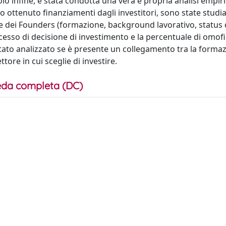
lo infine, è stata condotta una vera e propria analisi empir
 ottenuto finanziamenti dagli investitori, sono state studia
che dei Founders (formazione, background lavorativo, status d
esso di decisione di investimento e la percentuale di omofili
 stato analizzato se è presente un collegamento tra la forma
ttore in cui sceglie di investire.
da completa (DC)