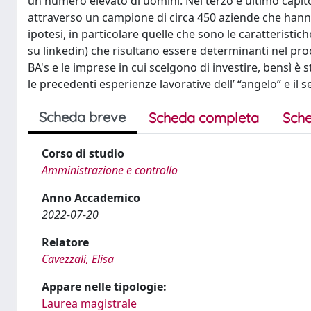
un numero elevato di uomini. Nel terzo e ultimo capito
attraverso un campione di circa 450 aziende che hanno
ipotesi, in particolare quelle che sono le caratteristi
su linkedin) che risultano essere determinanti nel proc
BA's e le imprese in cui scelgono di investire, bensì è
le precedenti esperienze lavorative dell’ “angelo” e il se
Scheda breve
Scheda completa
Sche
Corso di studio
Amministrazione e controllo
Anno Accademico
2022-07-20
Relatore
Cavezzali, Elisa
Appare nelle tipologie:
Laurea magistrale