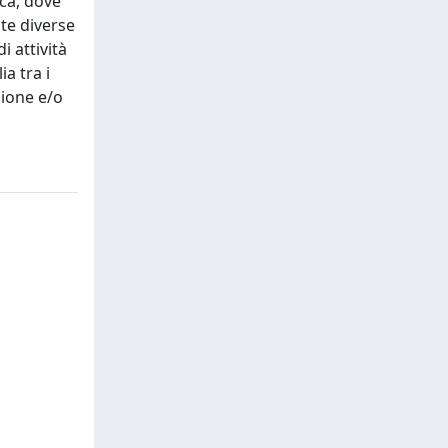
ica, dove
te diverse
i attività
a tra i
zione e/o