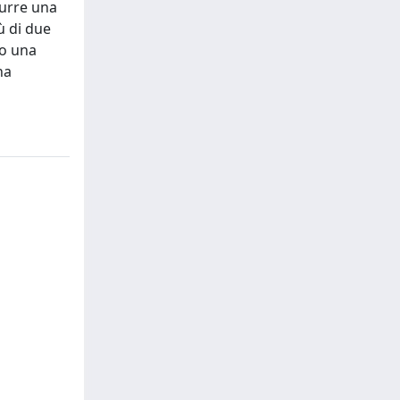
durre una
ù di due
do una
na