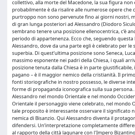
collettivo, alla morte del Macedone, la sua figura non 
probabilmente è da risalire alle numerose opere che 
purtroppo non sono pervenute fino ai giorni nostri, 
di gran lunga posteriori ad Alessandro (Diodoro Siculo,
sembrano tenere una posizione ellenocentrica, c’è anch
periodo di appartenenza. Ecco che, seguendo questa lin
Alessandro, dove da una parte egli è celebrato per le 
superbia. Di quest’ultima posizione sono Seneca, Luc
massimo esponente nei padri della Chiesa, i quali arri
posizione tenuta dalla Chiesa è in parte giustificab
pagano – è il maggior nemico della cristianità. Il prim
fonti storiografiche in nostro possesso, le diverse in
forme di propaganda iconografica sulla sua persona. A
Alessandro nel mondo Orientale e nel mondo Occidental
Orientale il personaggio viene celebrato, nel mondo O
tale proposito è interessante osservare il significato
nemica di Bisanzio. Qui Alessandro diventa il protagon
difendersi. Un’interpretazione completamente differente
al rapporto della città lagunare con l'Impero Bizantin