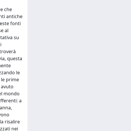
re che
ti antiche
este fonti
e al
tativa su
i
troverà
via, questa
mente
izzando le
 le prime
a avuto
nel mondo
ferenti: a
manna,
evono
a risalire
zzati nei