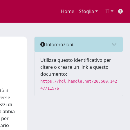
Home
Sfoglia
IT
Informazioni
Utilizza questo identificativo per
citare o creare un link a questo
documento:
https://hdl.handle.net/20.500.142
47/11576
tà di
verse
zzi di
sa abbia
 per
nario