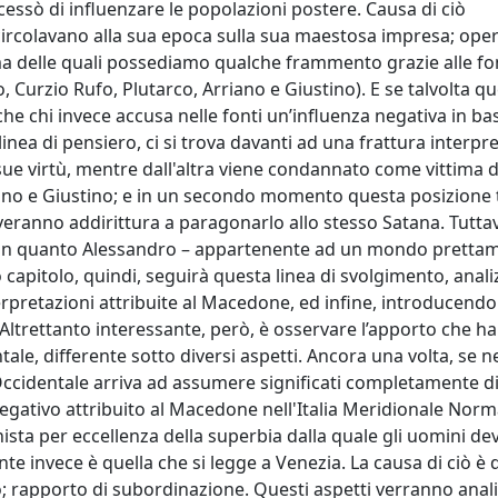
cessò di influenzare le popolazioni postere. Causa di ciò
circolavano alla sua epoca sulla sua maestosa impresa; ope
ma delle quali possediamo qualche frammento grazie alle fon
 Curzio Rufo, Plutarco, Arriano e Giustino). E se talvolta qu
e chi invece accusa nelle fonti un’influenza negativa in bas
ea di pensiero, ci si trova davanti ad una frattura interpre
sue virtù, mentre dall'altra viene condannato come vittima d
ano e Giustino; e in un secondo momento questa posizione 
veranno addirittura a paragonarlo allo stesso Satana. Tutta
ile, in quanto Alessandro – appartenente ad un mondo pretta
o capitolo, quindi, seguirà questa linea di svolgimento, anal
terpretazioni attribuite al Macedone, ed infine, introducendo
ltrettanto interessante, però, è osservare l’apporto che h
e, differente sotto diversi aspetti. Ancora una volta, se 
ccidentale arriva ad assumere significati completamente dif
 negativo attribuito al Macedone nell'Italia Meridionale Nor
ista per eccellenza della superbia dalla quale gli uomini d
 invece è quella che si legge a Venezia. La causa di ciò è d
o; rapporto di subordinazione. Questi aspetti verranno anali