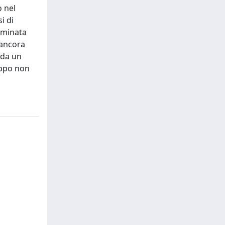
o nel
i di
saminata
 ancora
 da un
oppo non