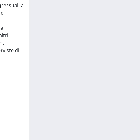
gressuali a
lo
la
ltri
nti
erviste di