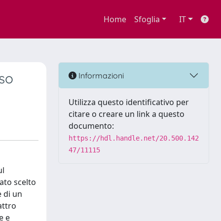
Home
Sfoglia
IT
aso
Informazioni
Utilizza questo identificativo per
citare o creare un link a questo
documento:
https://hdl.handle.net/20.500.142
47/11115
ul
tato scelto
 di un
attro
e e