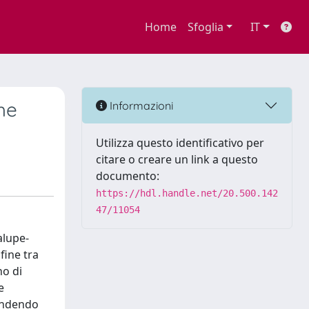
Home
Sfoglia
IT
he
Informazioni
Utilizza questo identificativo per
citare o creare un link a questo
documento:
https://hdl.handle.net/20.500.142
47/11054
alupe-
fine tra
no di
e
rendendo