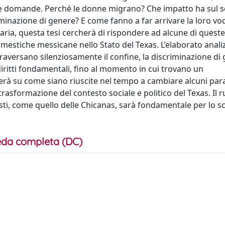
ve domande. Perché le donne migrano? Che impatto ha sul s
iminazione di genere? E come fanno a far arrivare la loro voc
aria, questa tesi cercherà di rispondere ad alcune di queste
omestiche messicane nello Stato del Texas. L’elaborato anali
aversano silenziosamente il confine, la discriminazione di
diritti fondamentali, fino al momento in cui trovano un
gherà su come siano riuscite nel tempo a cambiare alcuni pa
a trasformazione del contesto sociale e politico del Texas. Il r
sti, come quello delle Chicanas, sarà fondamentale per lo 
da completa (DC)