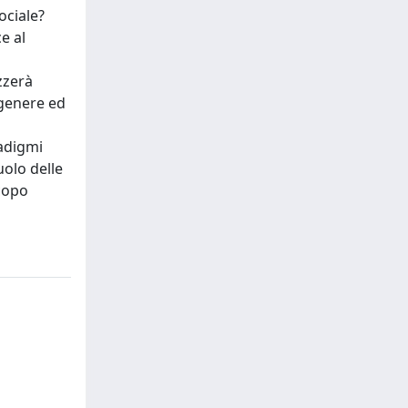
ociale?
e al
zzerà
 genere ed
radigmi
uolo delle
scopo