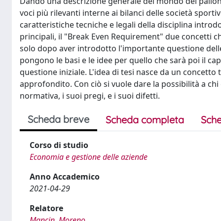
Dando una descrizione generale del mondo del pallone, 
voci più rilevanti interne ai bilanci delle società spor
caratteristiche tecniche e legali della disciplina intro
principali, il "Break Even Requirement" due concetti ch
solo dopo aver introdotto l'importante questione delle
pongono le basi e le idee per quello che sarà poi il cap
questione iniziale. L'idea di tesi nasce da un concetto
approfondito. Con ciò si vuole dare la possibilità a c
normativa, i suoi pregi, e i suoi difetti.
Scheda breve
Scheda completa
Sche
Corso di studio
Economia e gestione delle aziende
Anno Accademico
2021-04-29
Relatore
Mancin, Moreno