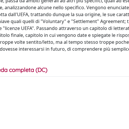
passa da ambiti generali ad altri più specifici, quali ad es
tive, analizzandone alcune nello specifico. Vengono enunciate
dotta dall'UEFA, trattando dunque la sua origine, le sue carat
iave quali quelli di "Voluntary" e "Settlement" Agreement; t
 "licenze UEFA". Passando attraverso un capitolo di letterat
itolo finale, capitolo in cui vengono date e spiegate le rispos
 troppe volte sentito/letto, ma al tempo stesso troppe poche
hi dovesse interessarsi in futuro, di comprendere più sempli
da completa (DC)