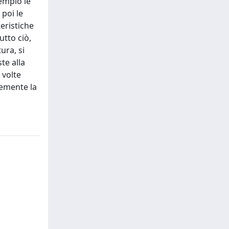
empio le
 poi le
teristiche
utto ciò,
ura, si
te alla
 volte
cemente la