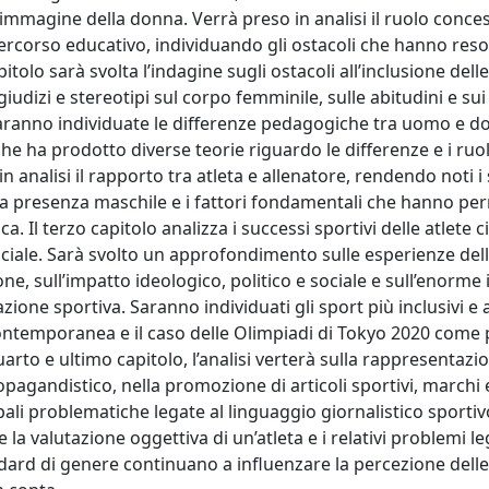
l’immagine della donna. Verrà preso in analisi il ruolo conces
ercorso educativo, individuando gli ostacoli che hanno reso d
tolo sarà svolta l’indagine sugli ostacoli all’inclusione del
giudizi e stereotipi sul corpo femminile, sulle abitudini e su
 Saranno individuate le differenze pedagogiche tra uomo e d
e ha prodotto diverse teorie riguardo le differenze e i ruol
 analisi il rapporto tra atleta e allenatore, rendendo noti i s
lla presenza maschile e i fattori fondamentali che hanno pe
a. Il terzo capitolo analizza i successi sportivi delle atlete ci
 sociale. Sarà svolto un approfondimento sulle esperienze dell
ne, sull’impatto ideologico, politico e sociale e sull’enorme
zione sportiva. Saranno individuati gli sport più inclusivi e 
 contemporanea e il caso delle Olimpiadi di Tokyo 2020 come
arto e ultimo capitolo, l’analisi verterà sulla rappresentazi
opagandistico, nella promozione di articoli sportivi, marchi 
ali problematiche legate al linguaggio giornalistico sportiv
valutazione oggettiva di un’atleta e i relativi problemi leg
ard di genere continuano a influenzare la percezione delle 