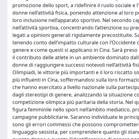
promozione dello sport, a ridefinire il ruolo sociale e 
donne nell’attività fisica, ponendo attenzione al loro p
loro inclusione nell’apparato sportivo. Nel secondo capi
nell’attività sportiva, concentrando l’attenzione su pre
legati a opinioni generali rigidamente precostituite.
tenendo conto dell’impatto culturale con l’Occidente ch
genere e come questi si applicano in Cina. Sarà preso in
il contributo delle atlete in un ambiente dominato da
donne di raggiungere successi notevoli nell’attività fisic
Olimpiadi, le vittorie più importanti e il loro riscatto
più influenti in Cina, soffermandosi sulla loro formazio
che hanno esercitato a livello nazionale sulla partecipa
dagli stereotipi di genere, analizzando la situazione
competizione olimpica più paritaria della storia. Nel qu
figura femminile nello sport nell’ambito mediatico, pr
campagne pubblicitarie. Saranno individuate le princip
sono gli errori commessi che possono compromettere la 
linguaggio sessista, per comprendere quanto gli stand