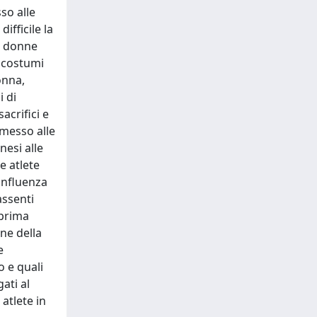
so alle
ifficile la
le donne
i costumi
onna,
i di
acrifici e
rmesso alle
nesi alle
e atlete
 influenza
assenti
 prima
one della
e
o e quali
ati al
atlete in