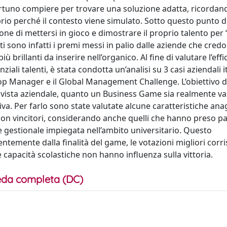
pportuno compiere per trovare una soluzione adatta, ricordan
rio perché il contesto viene simulato. Sotto questo punto di
e di mettersi in gioco e dimostrare il proprio talento per 
ti sono infatti i premi messi in palio dalle aziende che cred
brillanti da inserire nell’organico. Al fine di valutare l’effi
i talenti, è stata condotta un’analisi su 3 casi aziendali it
p Manager e il Global Management Challenge. L’obiettivo d
 vista aziendale, quanto un Business Game sia realmente va
ativa. Per farlo sono state valutate alcune caratteristiche ana
non vincitori, considerando anche quelli che hanno preso pa
gestionale impiegata nell’ambito universitario. Questo
temente dalla finalità del game, le votazioni migliori cor
 capacità scolastiche non hanno influenza sulla vittoria.
da completa (DC)