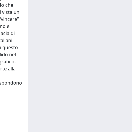
do che
 vista un
“vincere”
ono e
cacia di
aliani:
i questo
lido nel
grafico-
rte alla
rispondono