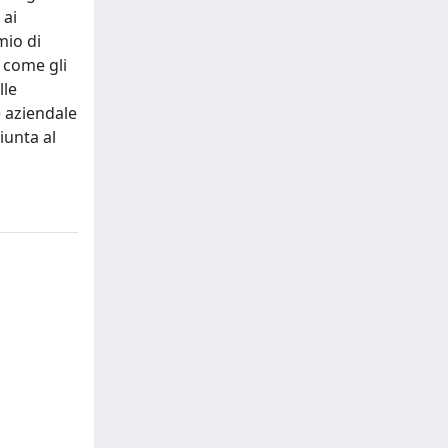
 ai
mio di
e come gli
lle
e aziendale
iunta al