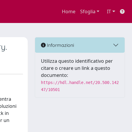
Home
Sfoglia
IT
y.
Informazioni
Utilizza questo identificativo per
citare o creare un link a questo
documento:
https://hdl.handle.net/20.500.142
47/10501
centra
oluzioni
ck in
er un