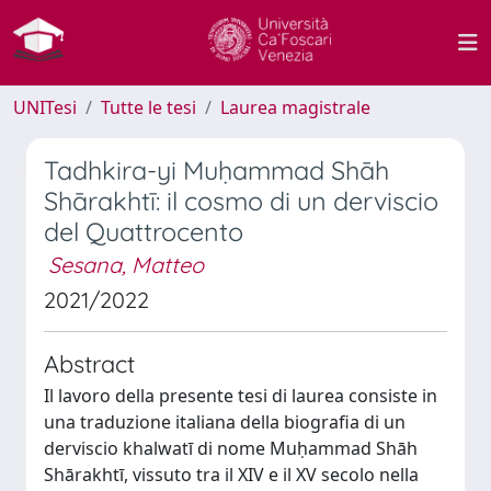
UNITesi
Tutte le tesi
Laurea magistrale
Tadhkira-yi Muḥammad Shāh
Shārakhtī: il cosmo di un derviscio
del Quattrocento
Sesana, Matteo
2021/2022
Abstract
Il lavoro della presente tesi di laurea consiste in
una traduzione italiana della biografia di un
derviscio khalwatī di nome Muḥammad Shāh
Shārakhtī, vissuto tra il XIV e il XV secolo nella