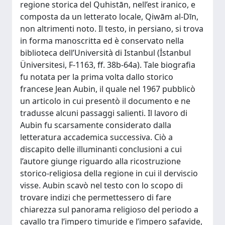
regione storica del Quhistān, nell’est iranico, e
composta da un letterato locale, Qiwām al-Dīn,
non altrimenti noto. Il testo, in persiano, si trova
in forma manoscritta ed è conservato nella
biblioteca dell’Università di Istanbul (İstanbul
Üniversitesi, F-1163, ff. 38b-64a). Tale biografia
fu notata per la prima volta dallo storico
francese Jean Aubin, il quale nel 1967 pubblicò
un articolo in cui presentò il documento e ne
tradusse alcuni passaggi salienti. Il lavoro di
Aubin fu scarsamente considerato dalla
letteratura accademica successiva. Ciò a
discapito delle illuminanti conclusioni a cui
l’autore giunge riguardo alla ricostruzione
storico-religiosa della regione in cui il derviscio
visse. Aubin scavò nel testo con lo scopo di
trovare indizi che permettessero di fare
chiarezza sul panorama religioso del periodo a
cavallo tra l’impero timuride e l’impero safavide,