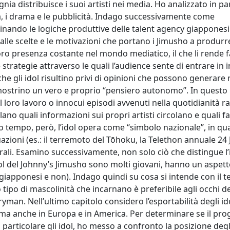
 distribuisce i suoi artisti nei media. Ho analizzato in par
tà, i drama e le pubblicità. Indago successivamente come
saminando le logiche produttive delle talent agency giappones
e alle scelte e le motivazioni che portano i Jimusho a produrr
loro presenza costante nel mondo mediatico, il che li rende f
 strategie attraverso le quali l’audience sente di entrare in i
che gli idol risultino privi di opinioni che possono generare
dimostrino un vero e proprio “pensiero autonomo”. In questo
l loro lavoro o innocui episodi avvenuti nella quotidianità r
o quali informazioni sui propri artisti circolano e quali fa
sso tempo, però, l’idol opera come “simbolo nazionale”, in q
azioni (es.: il terremoto del Tōhoku, la Telethon annuale 24 
 morali. Esamino successivamente, non solo ciò che distingue l’
 idol del Johnny’s Jimusho sono molti giovani, hanno un aspett
 (giapponesi e non). Indago quindi su cosa si intende con il 
 tipo di mascolinità che incarnano è preferibile agli occhi d
yman. Nell’ultimo capitolo considero l’esportabilità degli id
ma anche in Europa e in America. Per determinare se il pro
particolare gli idol, ho messo a confronto la posizione degli