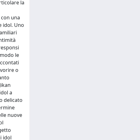
ticolare la
i con una
e idol. Uno
amiliari
ntimità
 responsi
 modo le
accontati
vorire o
uanto
Jikan
idol a
o delicato
termine
elle nuove
ol
getto
 idol