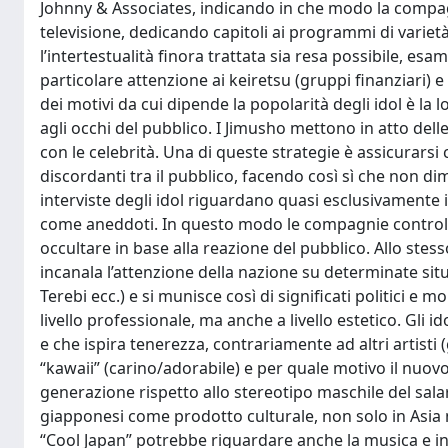
Johnny & Associates, indicando in che modo la compagnia
televisione, dedicando capitoli ai programmi di varie
l’intertestualità finora trattata sia resa possibile, e
particolare attenzione ai keiretsu (gruppi finanziari) 
dei motivi da cui dipende la popolarità degli idol è la 
agli occhi del pubblico. I Jimusho mettono in atto delle
con le celebrità. Una di queste strategie è assicurarsi 
discordanti tra il pubblico, facendo così sì che non 
interviste degli idol riguardano quasi esclusivamente i
come aneddoti. In questo modo le compagnie controllan
occultare in base alla reazione del pubblico. Allo ste
incanala l’attenzione della nazione su determinate situ
Terebi ecc.) e si munisce così di significati politici e
livello professionale, ma anche a livello estetico. Gli
e che ispira tenerezza, contrariamente ad altri artisti
“kawaii” (carino/adorabile) e per quale motivo il nuovo
generazione rispetto allo stereotipo maschile del salar
giapponesi come prodotto culturale, non solo in Asia 
“Cool Japan” potrebbe riguardare anche la musica e in 