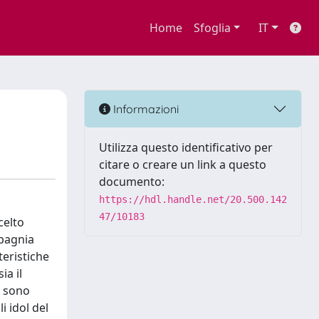
Home
Sfoglia
IT
Informazioni
Utilizza questo identificativo per
citare o creare un link a questo
documento:
https://hdl.handle.net/20.500.142
47/10183
celto
mpagnia
teristiche
ia il
o sono
i idol del