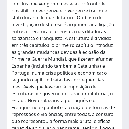
conclusione vengono messe a confronto le
possibili convergenze e divergenze tra i due
stati durante le due dittature. O objeto de
investigação desta tese é argumentar a ligação
entre a literatura e a censura nas ditaduras
salazarista e franquista. A estrutura é dividida
em três capítulos: o primeiro capítulo introduz
as grandes mudanças devidas à eclosão da
Primeira Guerra Mundial, que fizeram afundar
Espanha (incluindo também a Catalunha) e
Portugal numa crise política e económica; o
segundo capítulo trata das consequências
inevitáveis que levaram à imposição de
estruturas de governo de carácter ditatorial, o
Estado Novo salazarista português e o
Franquismo espanhol e, a criação de formas de
repressões e violências, entre todas, a censura
que representou a forma mais brutal e eficaz
capaz de aniquilar o panorama literário. Logo a