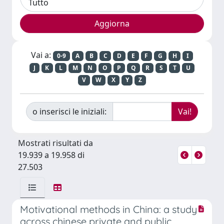
Vai a:
0-9
A
B
C
D
E
F
G
H
I
J
K
L
M
N
O
P
Q
R
S
T
U
V
W
X
Y
Z
o inserisci le iniziali:
Mostrati risultati da
19.939 a 19.958 di
27.503
Motivational methods in China: a study
across chinese private and public