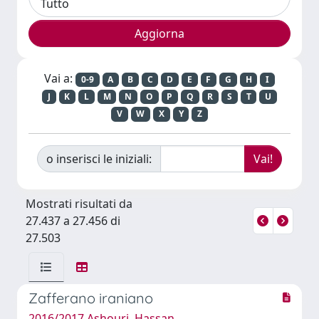
Vai a:
0-9
A
B
C
D
E
F
G
H
I
J
K
L
M
N
O
P
Q
R
S
T
U
V
W
X
Y
Z
o inserisci le iniziali:
Mostrati risultati da
27.437 a 27.456 di
27.503
Zafferano iraniano
2016/2017 Ashouri, Hassan