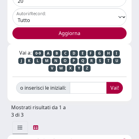
Autori/Record:
Vai a:
0-9
A
B
C
D
E
F
G
H
I
J
K
L
M
N
O
P
Q
R
S
T
U
V
W
X
Y
Z
o inserisci le iniziali:
Mostrati risultati da 1 a
3 di 3