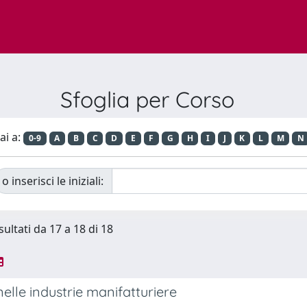
Sfoglia per Corso
ai a:
0-9
A
B
C
D
E
F
G
H
I
J
K
L
M
N
o inserisci le iniziali:
sultati da 17 a 18 di 18
nelle industrie manifatturiere