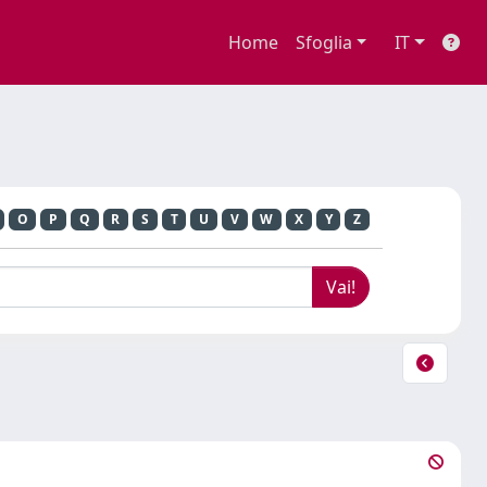
Home
Sfoglia
IT
O
P
Q
R
S
T
U
V
W
X
Y
Z