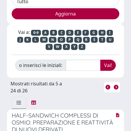
Vai a:
0-9
A
B
C
D
E
F
G
H
I
J
K
L
M
N
O
P
Q
R
S
T
U
V
W
X
Y
Z
o inserisci le iniziali:
Mostrati risultati da 5 a
24 di 26
HALF-SANDWICH COMPLESSI DI
OSMIO: PREPARAZIONE E REATTIVITÀ
DI NUOVI DERIVATI