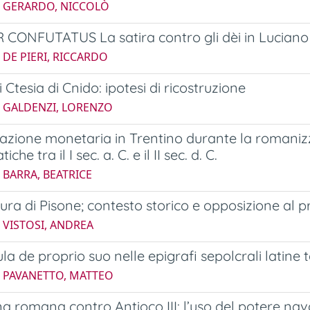
4 GERARDO, NICCOLÒ
 CONFUTATUS La satira contro gli dèi in Luciano
 DE PIERI, RICCARDO
i Ctesia di Cnido: ipotesi di ricostruzione
5 GALDENZI, LORENZO
lazione monetaria in Trentino durante la romanizz
he tra il I sec. a. C. e il II sec. d. C.
 BARRA, BEATRICE
ura di Pisone; contesto storico e opposizione al p
 VISTOSI, ANDREA
la de proprio suo nelle epigrafi sepolcrali latine 
4 PAVANETTO, MATTEO
a romana contro Antioco III: l’uso del potere na