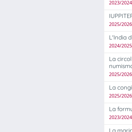
2023/202
IUPPITER
2025/2026
L'India d
2024/202
La circo
numismatic
2025/2026
La congi
2025/2026
La formu
2023/202
La marin