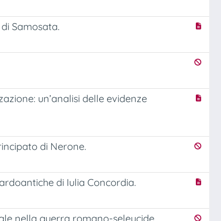
 di Samosata.
azione: un’analisi delle evidenze
rincipato di Nerone.
tardoantiche di Iulia Concordia.
vale nella guerra romano-seleucide.