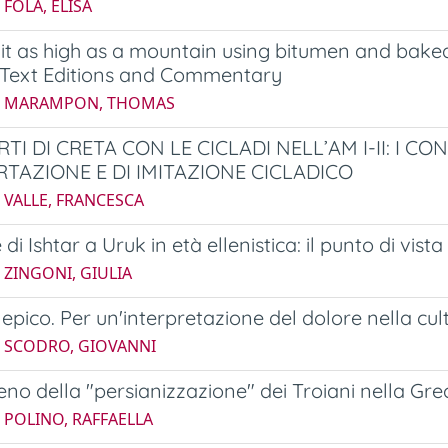
 FOLA, ELISA
d it as high as a mountain using bitumen and baked
 Text Editions and Commentary
5 MARAMPON, THOMAS
RTI DI CRETA CON LE CICLADI NELL’AM I-II: I 
RTAZIONE E DI IMITAZIONE CICLADICO
 VALLE, FRANCESCA
 di Ishtar a Uruk in età ellenistica: il punto di vista 
 ZINGONI, GIULIA
e epico. Per un'interpretazione del dolore nella cu
5 SCODRO, GIOVANNI
eno della "persianizzazione" dei Troiani nella Gre
 POLINO, RAFFAELLA