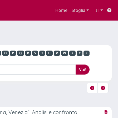
Home
Sfoglia
IT
O
P
Q
R
S
T
U
V
W
X
Y
Z
a, Venezia”. Analisi e confronto