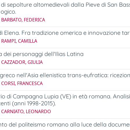
o di sepolture altomedievali dalla Pieve di San Ba
ogico.
 BARBATO, FEDERICA
 di Elena. Fra tradizione omerica e innovazione ta
 RAMPI, CAMILLA
a dei personaggi dell'Ilias Latina
 CAZZADOR, GIULIA
 greco nell'Asia ellenistica trans-eufratica: ricezi
 CORSI, FRANCESCA
torio di Campagna Lupia (VE) in età romana. Analisi
centi (anni 1998-2015).
4 CARNIATO, LEONARDO
nto del politeismo romano alla luce della documen