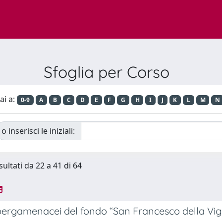
Sfoglia per Corso
ai a:
0-9
A
B
C
D
E
F
G
H
I
J
K
L
M
N
o inserisci le iniziali:
sultati da 22 a 41 di 64
 pergamenacei del fondo “San Francesco della Vign