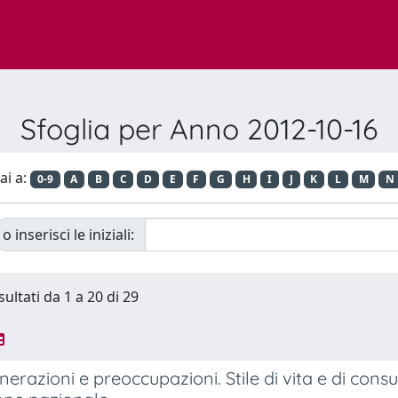
Sfoglia per Anno 2012-10-16
ai a:
0-9
A
B
C
D
E
F
G
H
I
J
K
L
M
N
o inserisci le iniziali:
sultati da 1 a 20 di 29
enerazioni e preoccupazioni. Stile di vita e di co