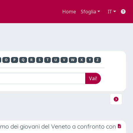
Home
Sfoglia
IT
O
P
Q
R
S
T
U
V
W
X
Y
Z
nsumo dei giovani del Veneto a confronto con