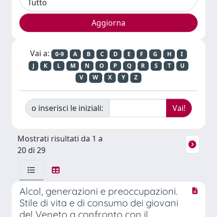
Vai a:
0-9
A
B
C
D
E
F
G
H
I
J
K
L
M
N
O
P
Q
R
S
T
U
V
W
X
Y
Z
o inserisci le iniziali:
Mostrati risultati da 1 a
20 di 29
Alcol, generazioni e preoccupazioni.
Stile di vita e di consumo dei giovani
del Veneto a confronto con il