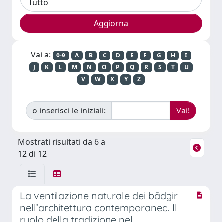
Vai a:
0-9
A
B
C
D
E
F
G
H
I
J
K
L
M
N
O
P
Q
R
S
T
U
V
W
X
Y
Z
o inserisci le iniziali:
Mostrati risultati da 6 a
12 di 12
La ventilazione naturale dei bādgir
nell’architettura contemporanea. Il
ruolo della tradizione nel