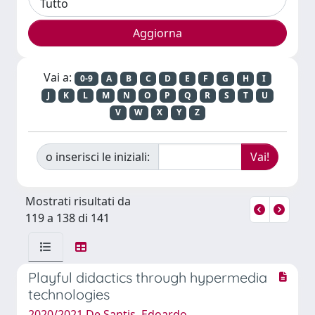
Vai a:
0-9
A
B
C
D
E
F
G
H
I
J
K
L
M
N
O
P
Q
R
S
T
U
V
W
X
Y
Z
o inserisci le iniziali:
Mostrati risultati da
119 a 138 di 141
Playful didactics through hypermedia
technologies
2020/2021 De Santis, Edoardo