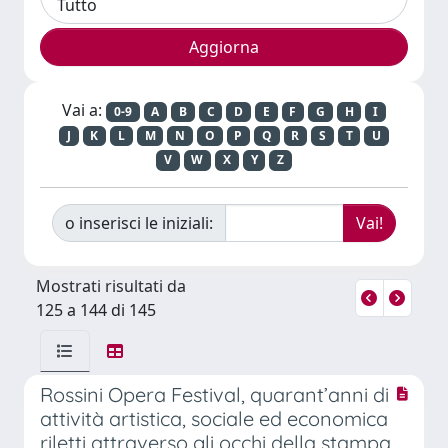
Vai a:
0-9
A
B
C
D
E
F
G
H
I
J
K
L
M
N
O
P
Q
R
S
T
U
V
W
X
Y
Z
o inserisci le iniziali:
Mostrati risultati da
125 a 144 di 145
Rossini Opera Festival, quarant’anni di
attività artistica, sociale ed economica
riletti attraverso gli occhi della stampa