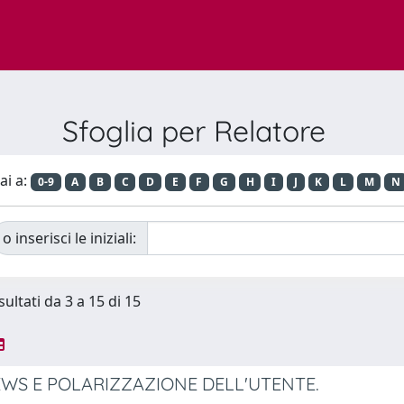
Sfoglia per Relatore
ai a:
0-9
A
B
C
D
E
F
G
H
I
J
K
L
M
N
o inserisci le iniziali:
sultati da 3 a 15 di 15
WS E POLARIZZAZIONE DELL'UTENTE.