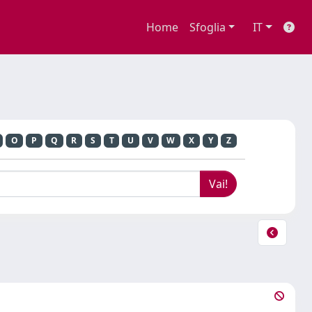
Home
Sfoglia
IT
O
P
Q
R
S
T
U
V
W
X
Y
Z