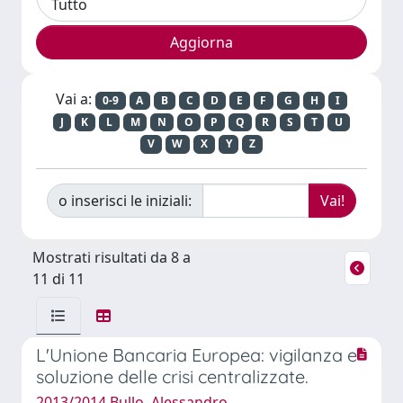
Vai a:
0-9
A
B
C
D
E
F
G
H
I
J
K
L
M
N
O
P
Q
R
S
T
U
V
W
X
Y
Z
o inserisci le iniziali:
Mostrati risultati da 8 a
11 di 11
L'Unione Bancaria Europea: vigilanza e
soluzione delle crisi centralizzate.
2013/2014 Bullo, Alessandro