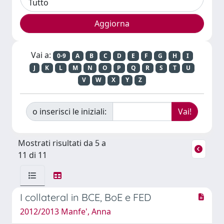
Vai a:
0-9
A
B
C
D
E
F
G
H
I
J
K
L
M
N
O
P
Q
R
S
T
U
V
W
X
Y
Z
o inserisci le iniziali:
Mostrati risultati da 5 a
11 di 11
I collateral in BCE, BoE e FED
2012/2013 Manfe', Anna