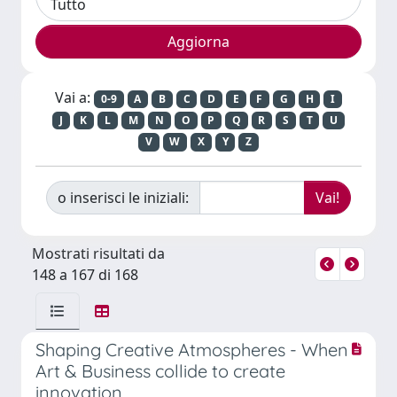
Vai a:
0-9
A
B
C
D
E
F
G
H
I
J
K
L
M
N
O
P
Q
R
S
T
U
V
W
X
Y
Z
o inserisci le iniziali:
Mostrati risultati da
148 a 167 di 168
Shaping Creative Atmospheres - When
Art & Business collide to create
innovation