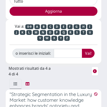
Vai a:
0-9
A
B
C
D
E
F
G
H
I
J
K
L
M
N
O
P
Q
R
S
T
U
V
W
X
Y
Z
o inserisci le iniziali:
Mostrati risultati da 4 a
4 di 4
“Strategic Segmentation in the Luxury
Market: how customer knowledge
enhances brands' notoriety and