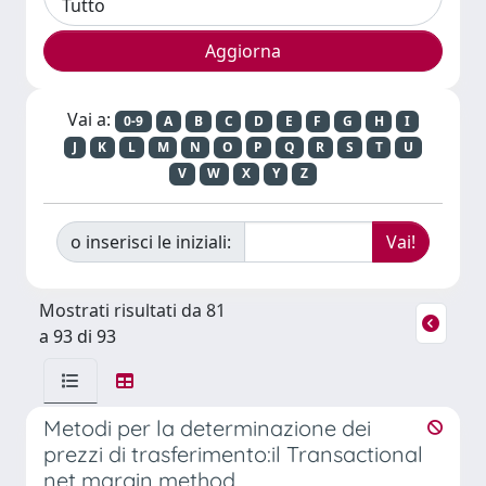
Vai a:
0-9
A
B
C
D
E
F
G
H
I
J
K
L
M
N
O
P
Q
R
S
T
U
V
W
X
Y
Z
o inserisci le iniziali:
Mostrati risultati da 81
a 93 di 93
Metodi per la determinazione dei
prezzi di trasferimento:il Transactional
net margin method