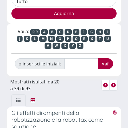
Vai a:
0-9
A
B
C
D
E
F
G
H
I
J
K
L
M
N
O
P
Q
R
S
T
U
V
W
X
Y
Z
o inserisci le iniziali:
Mostrati risultati da 20
a 39 di 93
Gli effetti dirompenti della
robotizzazione e la robot tax come
soluzione