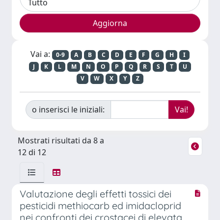
Vai a:
0-9
A
B
C
D
E
F
G
H
I
J
K
L
M
N
O
P
Q
R
S
T
U
V
W
X
Y
Z
o inserisci le iniziali:
Mostrati risultati da 8 a
12 di 12
Valutazione degli effetti tossici dei
pesticidi methiocarb ed imidacloprid
nei confronti dei crostacei di elevata