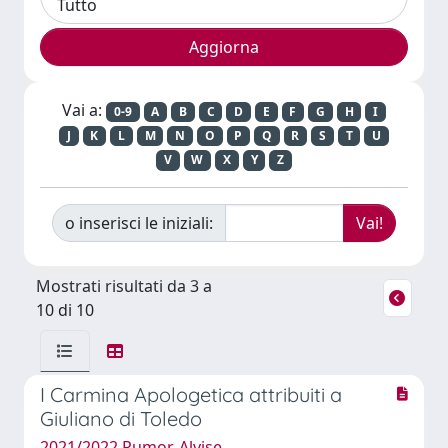
Vai a:
0-9
A
B
C
D
E
F
G
H
I
J
K
L
M
N
O
P
Q
R
S
T
U
V
W
X
Y
Z
o inserisci le iniziali:
Mostrati risultati da 3 a
10 di 10
I Carmina Apologetica attribuiti a
Giuliano di Toledo
2021/2022 Rumor, Alvise