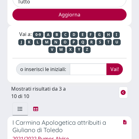
Vai a:
0-9
A
B
C
D
E
F
G
H
I
J
K
L
M
N
O
P
Q
R
S
T
U
V
W
X
Y
Z
o inserisci le iniziali:
Mostrati risultati da 3 a
10 di 10
I Carmina Apologetica attribuiti a
Giuliano di Toledo
2021/2022 Rumor, Alvise