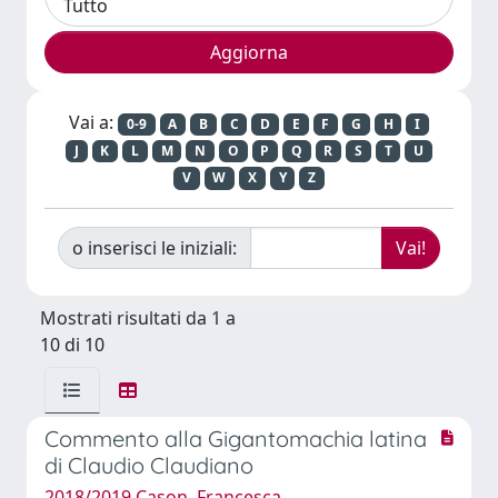
Vai a:
0-9
A
B
C
D
E
F
G
H
I
J
K
L
M
N
O
P
Q
R
S
T
U
V
W
X
Y
Z
o inserisci le iniziali:
Mostrati risultati da 1 a
10 di 10
Commento alla Gigantomachia latina
di Claudio Claudiano
2018/2019 Cason, Francesca