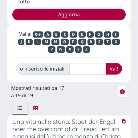
Vai a:
0-9
A
B
C
D
E
F
G
H
I
J
K
L
M
N
O
P
Q
R
S
T
U
V
W
X
Y
Z
o inserisci le iniziali:
Mostrati risultati da 17
a 19 di 19
Una vita nella storia: Stadt der Engel
oder the overcoat of dr. Freud Lettura
e analisi dell'ultimo romanzo di Christa