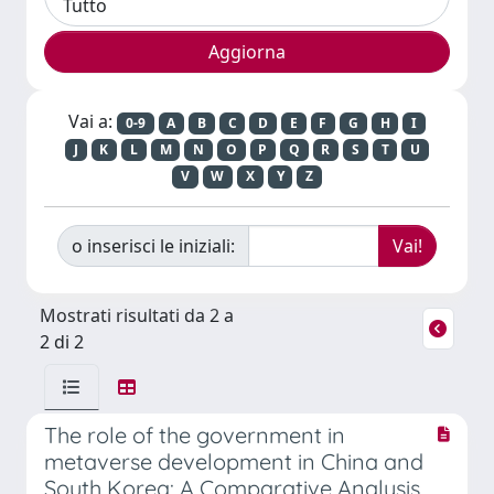
Vai a:
0-9
A
B
C
D
E
F
G
H
I
J
K
L
M
N
O
P
Q
R
S
T
U
V
W
X
Y
Z
o inserisci le iniziali:
Mostrati risultati da 2 a
2 di 2
The role of the government in
metaverse development in China and
South Korea: A Comparative Analysis