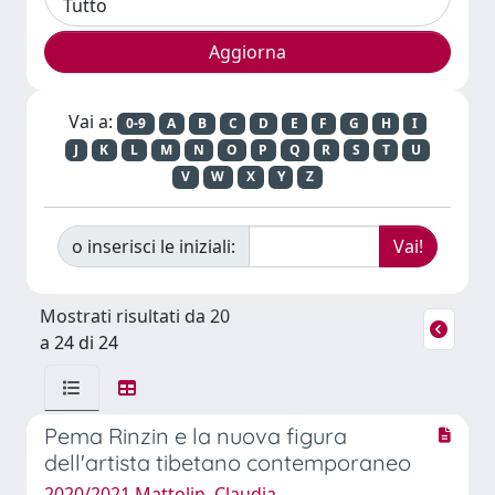
Vai a:
0-9
A
B
C
D
E
F
G
H
I
J
K
L
M
N
O
P
Q
R
S
T
U
V
W
X
Y
Z
o inserisci le iniziali:
Mostrati risultati da 20
a 24 di 24
Pema Rinzin e la nuova figura
dell'artista tibetano contemporaneo
2020/2021 Mattolin, Claudia