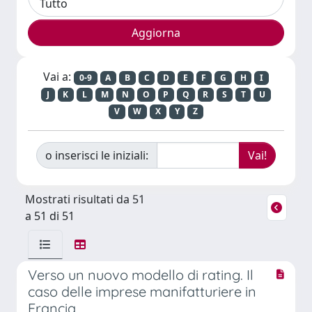
Vai a:
0-9
A
B
C
D
E
F
G
H
I
J
K
L
M
N
O
P
Q
R
S
T
U
V
W
X
Y
Z
o inserisci le iniziali:
Mostrati risultati da 51
a 51 di 51
Verso un nuovo modello di rating. Il
caso delle imprese manifatturiere in
Francia.