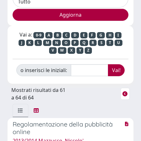
Vai a:
0-9
A
B
C
D
E
F
G
H
I
J
K
L
M
N
O
P
Q
R
S
T
U
V
W
X
Y
Z
o inserisci le iniziali:
Mostrati risultati da 61
a 64 di 64
Regolamentazione della pubblicità
online
2013/2014 Mazzucco, Niccolo'