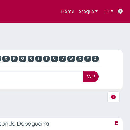
Home
Sfoglia
IT
O
P
Q
R
S
T
U
V
W
X
Y
Z
 Secondo Dopoguerra