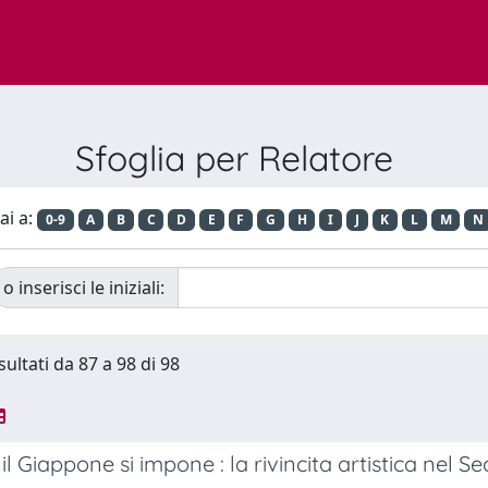
Sfoglia per Relatore
ai a:
0-9
A
B
C
D
E
F
G
H
I
J
K
L
M
N
o inserisci le iniziali:
sultati da 87 a 98 di 98
l Giappone si impone : la rivincita artistica nel