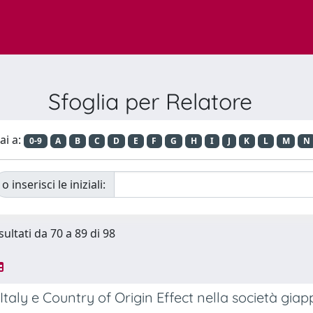
Sfoglia per Relatore
ai a:
0-9
A
B
C
D
E
F
G
H
I
J
K
L
M
N
o inserisci le iniziali:
sultati da 70 a 89 di 98
Italy e Country of Origin Effect nella società g