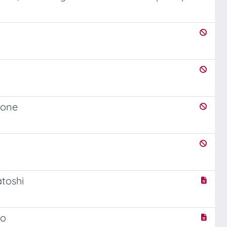
pone
atoshi
ro