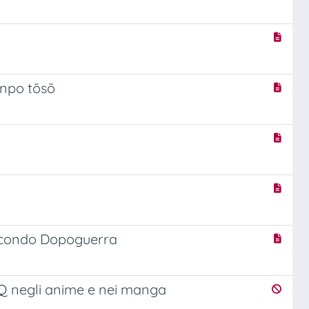
Anpo tōsō
 Secondo Dopoguerra
BTQ negli anime e nei manga