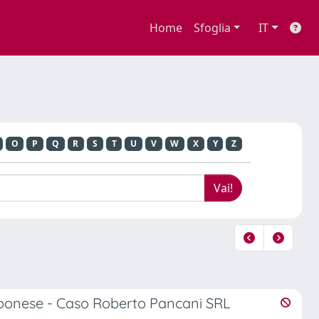
Home
Sfoglia
IT
O
P
Q
R
S
T
U
V
W
X
Y
Z
iapponese - Caso Roberto Pancani SRL