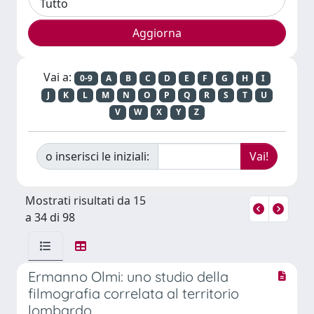
Vai a:
0-9
A
B
C
D
E
F
G
H
I
J
K
L
M
N
O
P
Q
R
S
T
U
V
W
X
Y
Z
o inserisci le iniziali:
Mostrati risultati da 15
a 34 di 98
Ermanno Olmi: uno studio della
filmografia correlata al territorio
lombardo