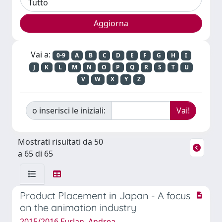
Vai a:
0-9
A
B
C
D
E
F
G
H
I
J
K
L
M
N
O
P
Q
R
S
T
U
V
W
X
Y
Z
o inserisci le iniziali:
Mostrati risultati da 50
a 65 di 65
Product Placement in Japan - A focus
on the animation industry
2015/2016 Furlan, Andrea