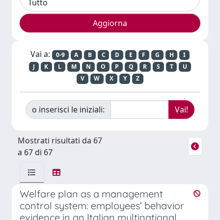
Vai a:
0-9
A
B
C
D
E
F
G
H
I
J
K
L
M
N
O
P
Q
R
S
T
U
V
W
X
Y
Z
o inserisci le iniziali:
Mostrati risultati da 67
a 67 di 67
Welfare plan as a management
control system: employees’ behavior
evidence in an Italian multinational