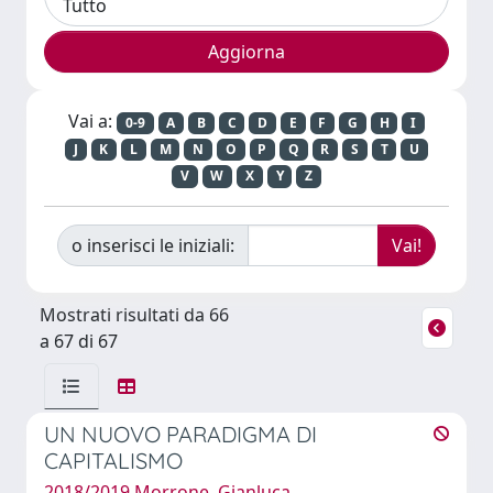
Vai a:
0-9
A
B
C
D
E
F
G
H
I
J
K
L
M
N
O
P
Q
R
S
T
U
V
W
X
Y
Z
o inserisci le iniziali:
Mostrati risultati da 66
a 67 di 67
UN NUOVO PARADIGMA DI
CAPITALISMO
2018/2019 Morrone, Gianluca