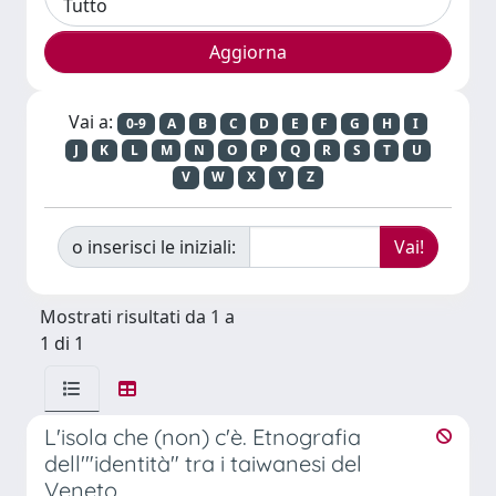
Vai a:
0-9
A
B
C
D
E
F
G
H
I
J
K
L
M
N
O
P
Q
R
S
T
U
V
W
X
Y
Z
o inserisci le iniziali:
Mostrati risultati da 1 a
1 di 1
L'isola che (non) c'è. Etnografia
dell'"identità" tra i taiwanesi del
Veneto.