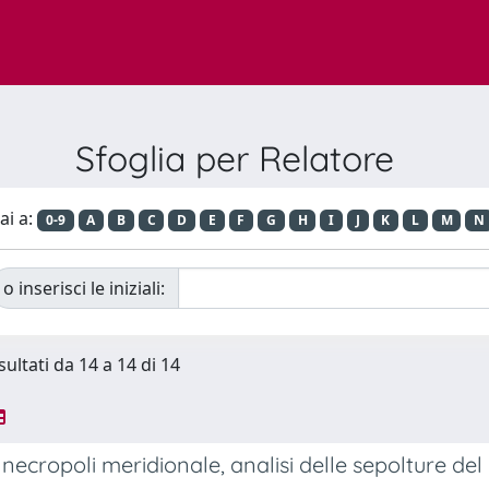
Sfoglia per Relatore
ai a:
0-9
A
B
C
D
E
F
G
H
I
J
K
L
M
N
o inserisci le iniziali:
sultati da 14 a 14 di 14
necropoli meridionale, analisi delle sepolture 