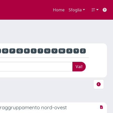
Home
Sfoglia
IT
O
P
Q
R
S
T
U
V
W
X
Y
Z
del raggruppamento nord-ovest