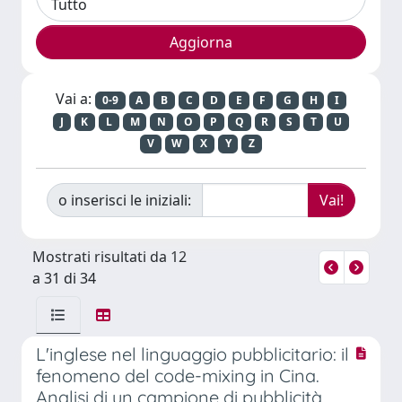
Vai a:
0-9
A
B
C
D
E
F
G
H
I
J
K
L
M
N
O
P
Q
R
S
T
U
V
W
X
Y
Z
o inserisci le iniziali:
Mostrati risultati da 12
a 31 di 34
L'inglese nel linguaggio pubblicitario: il
fenomeno del code-mixing in Cina.
Analisi di un campione di pubblicità